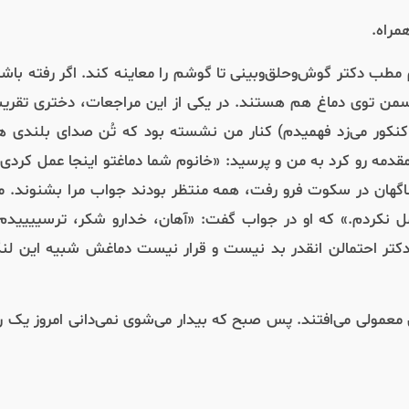
 مطب دکتر گوش‌‌و‌حلق‌وبینی تا گوشم را معاینه کند. اگر رفته باش
رسمن توی دماغ هم هستند. در یکی از این مراجعات، دختری تقری
 کنکور می‌زد فهمیدم) کنار من نشسته بود که تُن صدای بلندی 
دمه رو کرد به من و پرسید: «خانوم شما دماغتو اینجا عمل کردی
ناگهان در سکوت فرو رفت، همه منتظر بودند جواب مرا بشنوند. 
ل نکردم.» که او در جواب گفت: «آهان، خدارو شکر، ترسییییدم.
کتر احتمالن انقدر بد نیست و قرار نیست دماغش شبیه این لنگ
لی معمولی می‌افتند. پس صبح که بیدار می‌شوی نمی‌دانی امروز یک ر