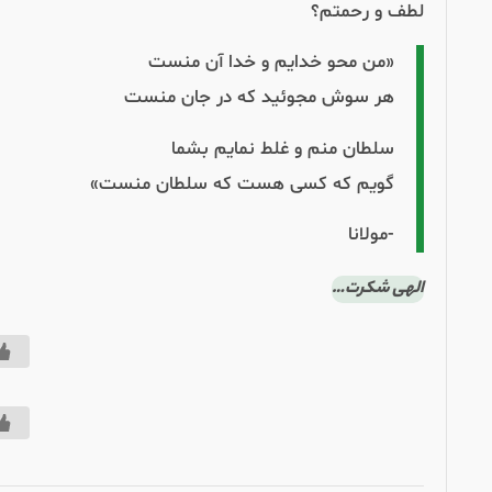
لطف و رحمتم؟
«من محو خدایم و خدا آن منست
هر سوش مجوئید که در جان منست
ردپاهای تازه - ۴۳ - تو متفاوت از دیگران نیستی
سلطان منم و غلط نمایم بشما
گویم که کسی هست که سلطان منست»
/
0
00:1
-مولانا
الهی شکرت…