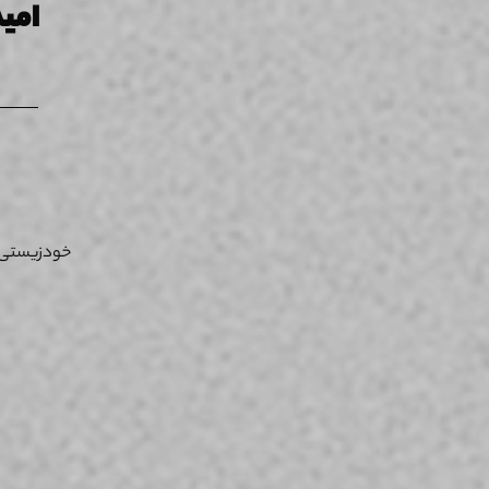
امید
خودزیستی د