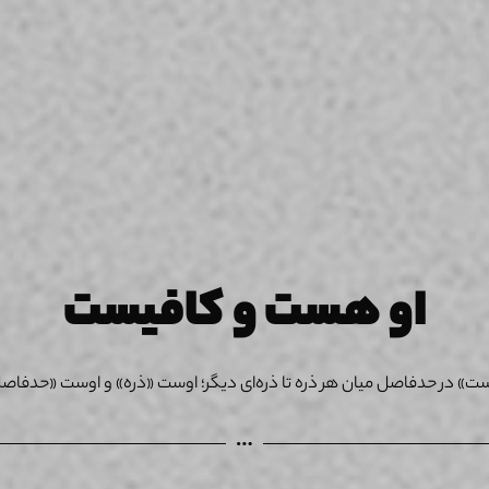
او هست و کافیست
ت» در حدفاصل میان هر ذره تا ذره‌ای دیگر؛ اوست «ذره» و اوست «حدفاص