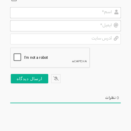
اسم*
ایمیل*
آدرس
سایت
0
نظرات