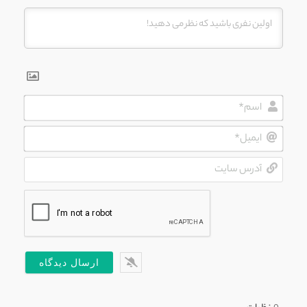
اسم*
ایمیل*
آدرس
سایت