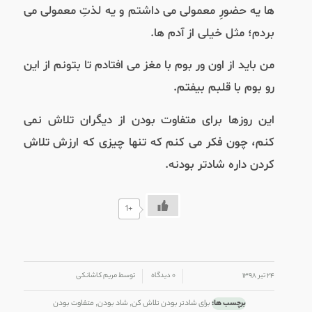
ها یه حضورِ معمولی می داشتم و یه لذتِ معمولی می
بردم؛ مثل خیلی از آدم ها.
من باید از اون ور بوم با مغز می افتادم تا بتونم از این
رو بوم با قلبم بیفتم.
این روزها برای متفاوت بودن از دیگران تلاش نمی
کنم، چون فکر می کنم که تنها چیزی که ارزش تلاش
کردن داره شادتر بودنه.
+1
/
/
۲۴ تیر ۱۳۹۸
۰ دیدگاه
توسط
مریم کاشانکی
برچسب ها:
برای شادتر بودن تلاش کن
,
شاد بودن
,
متفاوت بودن