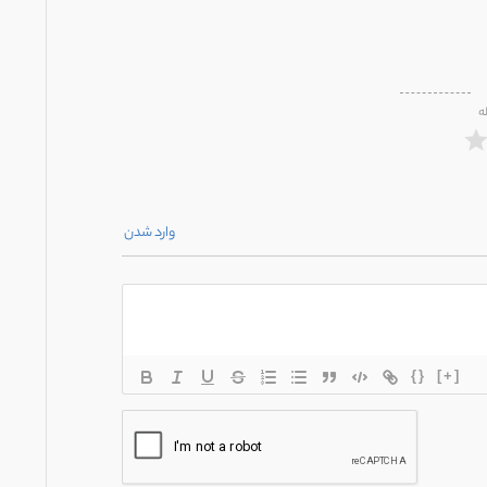
ه
وارد شدن
{}
[+]
*
یل*