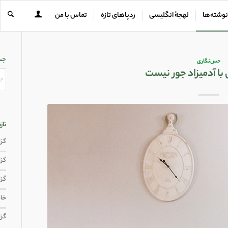
نوشته‌ها
لهجهٔ انگلیسی
ردپاهای تازه
تماس با من
جس
حس‌نگاری
ا آدمیزاد جور نیست
تاز
گزار
گزار
گزا
خاط
گزا