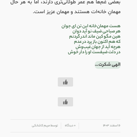
بعضی غم‌ها هم عمر طولانی‌تری دارند، اما به هر حال
مهمانِ خانه‌ات هستند و مهمان عزیز است.
هست مهمان‌خانه این تن ای جوان
هر صباحی ضیف نو آید دوان
هین مگو کین ماند اندر گردنم
که هم اکنون باز پرد در عدم
هرچه آید از جهان غیب‌وش
در دلت ضیفست او را دار خوش
الهی شکرت…
/
/
۱۶ اسفند ۱۴۰۳
۰ دیدگاه
توسط
مریم کاشانکی