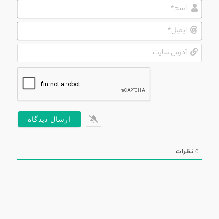
اسم*
ایمیل*
آدرس
سایت
0
نظرات