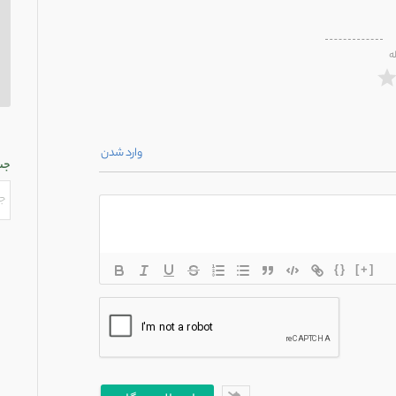
ه
وارد شدن
جس
{}
[+]
*
یل*
س
ت