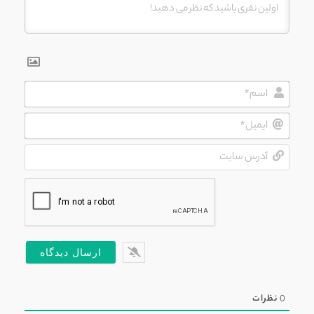
اسم*
ایمیل*
آدرس
سایت
0
نظرات