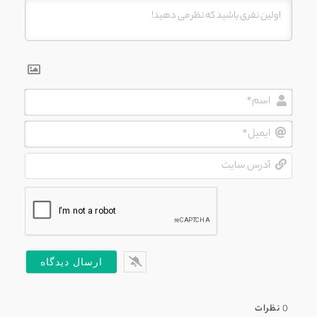
اسم*
ایمیل*
آدرس
سایت
0
نظرات