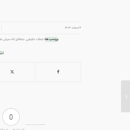
/
/
۴ اسفند ۱۴۰۳
برچسب ها:
جملات حقیقی
,
جمله‌ای که سرش به 
اش
وزن‌ِ روح
0