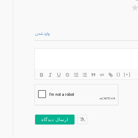
ه
وارد شدن
{}
[+]
*
یل*
س
ت