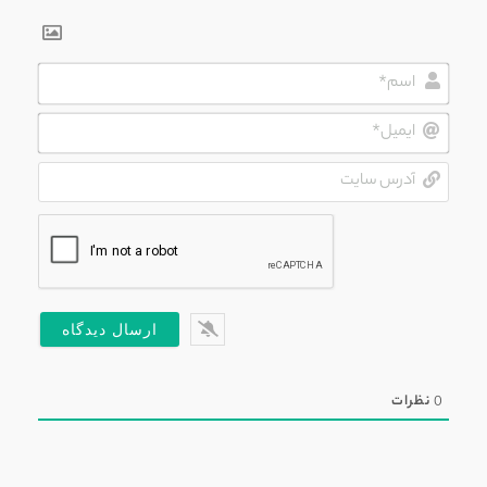
اسم*
ایمیل*
آدرس
سایت
0
نظرات