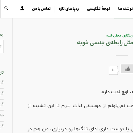
نوشته‌ها
لهجهٔ انگلیسی
ردپاهای تازه
تماس با من
جس
ن‌نگاری
,
محض خنده
ل رابطه‌‌ی جنسی خوبه
+1
تاز
گزار
اوج لذت داره.
گزار
گزا
ت نمی‌تونم از موسیقی لذت ببرم تا این تشبیه از
خاط
گزا
 یا دوست داری ادای تنگ‌ها رو دربیاری، من هم در