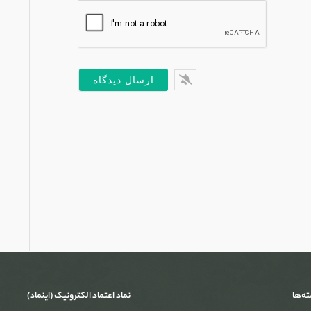
*
یل*
س
ت
ته‌ها
نماد اعتماد الکترونیک (اینماد)