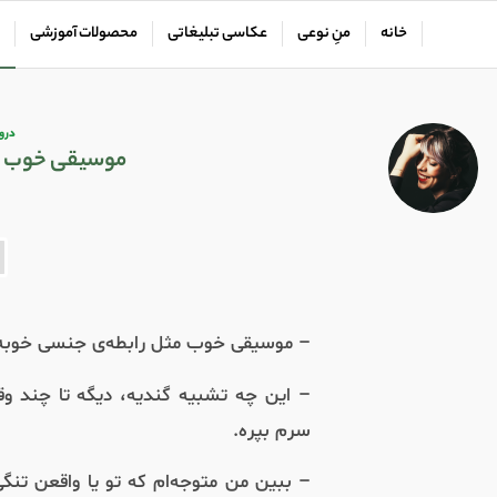
خانه
منِ نوعی
عکاسی تبلیغاتی
محصولات آموزشی
درو
موسیقی خوب مث
– موسیقی خوب مثل رابطه‌ی جنسی خوبه، 
– این چه تشبیه گندیه، دیگه تا چند وق
سرم بپره.
– ببین من متوجه‌ام که تو یا واقعن تنگی