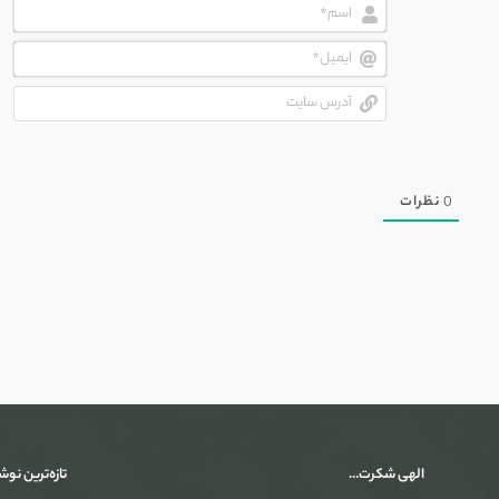
اسم
ایم
آدر
سای
0
نظرات
الهی شکرت…
تازه‌ترین نوش