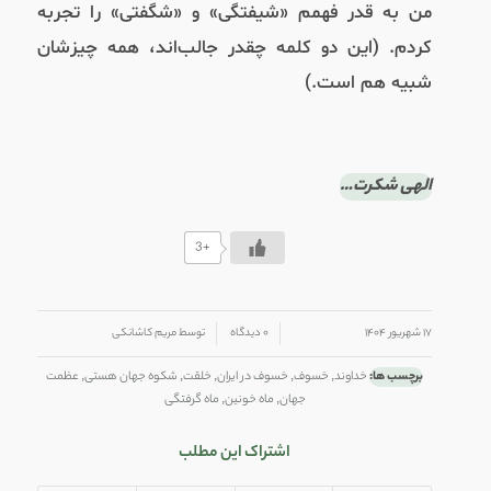
من به قدر فهمم «شیفتگی» و «شگفتی» را تجربه
کردم. (این دو کلمه چقدر جالب‌اند، همه‌ چیزشان
شبیه هم است.)
الهی شکرت…
+3
/
/
۱۷ شهریور ۱۴۰۴
۰ دیدگاه
توسط
مریم کاشانکی
برچسب ها:
خداوند
,
خسوف
,
خسوف در ایران
,
خلقت
,
شکوه جهان هستی
,
عظمت
جهان
,
ماه خونین
,
ماه گرفتگی
اشتراک این مطلب