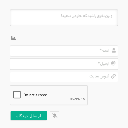
اسم*
ایمیل*
آدرس
سایت