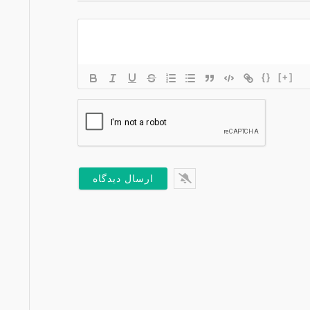
{}
[+]
*
یل*
س
ت