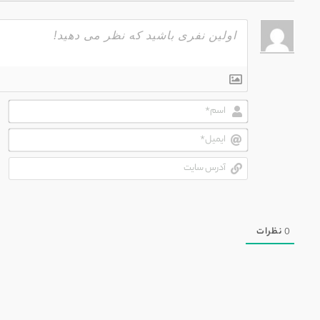
اسم
ایم
آدر
سای
0
نظرات