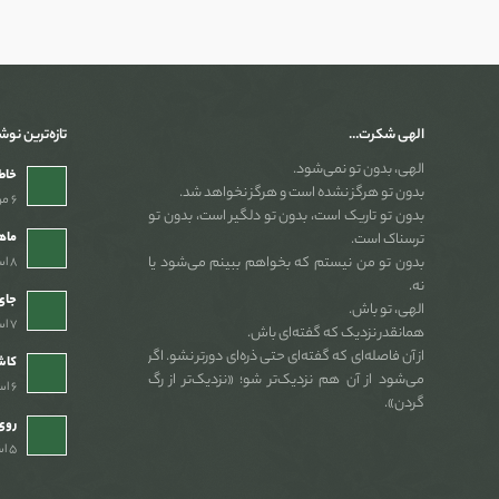
الهی شکرت…
تازه‌ترین نوش
الهی، بدون تو نمی‌شود.
خاطر
بدون تو هرگز نشده است و هرگز نخواهد شد.
۶ مرداد ۱۴۰۵ - ۲:۵۴ ب٫ظ
بدون تو تاریک است، بدون تو دلگیر است، بدون تو
ماه
ترسناک است.
بدون تو من نیستم که بخواهم ببینم می‌شود یا
۸ اسفند ۱۴۰۴ - ۷:۴۶ ب٫ظ
نه.
جای 
الهی، تو باش.
۷ اسفند ۱۴۰۴ - ۱۰:۳۹ ب٫ظ
همانقدر نزدیک که گفته‌ای باش.
از آن فاصله‌ای که گفته‌ای حتی ذره‌ای دورتر نشو. اگر
کاش
می‌شود از آن هم نزدیک‌تر شو؛ «نزدیک‌تر از رگ
۶ اسفند ۱۴۰۴ - ۹:۴۴ ب٫ظ
گردن».
روی
۵ اسفند ۱۴۰۴ - ۸:۵۷ ب٫ظ