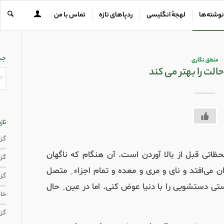
نوشته‌ها
لهجهٔ انگلیسی
ردپاهای تازه
تماس با من
جس
منطق نگاری
 حالت را بهتر می کند
تاز
گزار
حظاتی قبل از بالا آوردن است. آن هنگام که ناگهان
گزار
ان می‌افتد و نای و مری و معده و تمام اجزاء ِ متصل
گزا
ی دستشویی را با دنیا عوض کنی. اما در عین ِ حال
خاط
گزا