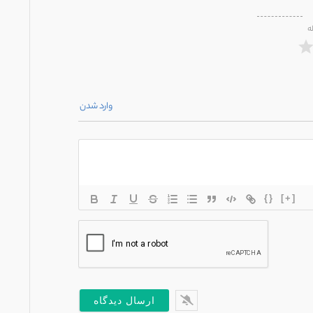
ه
وارد شدن
{}
[+]
*
یل*
س
ت