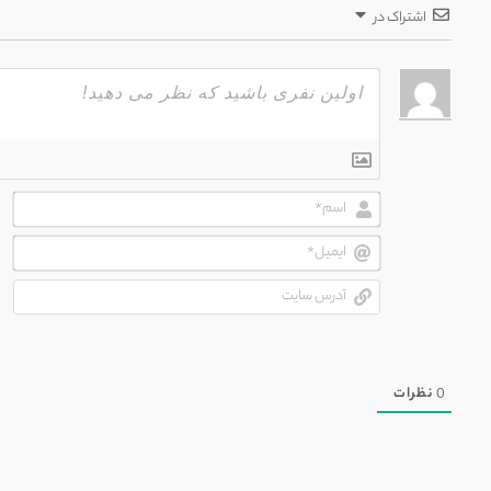
اشتراک در
اسم
ایم
آدر
سای
0
نظرات