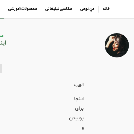
خانه
منِ نوعی
عکاسی تبلیغاتی
محصولات آموزشی
حس‌
این
الهی،
اینجا
برای
بوییدن
و