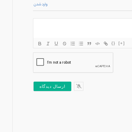
وارد شدن
{}
[+]
*
یل*
س
ت