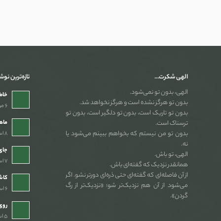
الهی شکرت…
تازه‌ترین نوش
الهی، بدون تو نمی‌شود.
خاطر
بدون تو هرگز نشده است و هرگز نخواهد شد.
۶ مرداد ۱۴۰۵ - ۲:۵۴ ب٫ظ
بدون تو تاریک است، بدون تو دلگیر است، بدون تو
ماه
ترسناک است.
بدون تو من نیستم که بخواهم ببینم می‌شود یا
۸ اسفند ۱۴۰۴ - ۷:۴۶ ب٫ظ
نه.
جای 
الهی، تو باش.
۷ اسفند ۱۴۰۴ - ۱۰:۳۹ ب٫ظ
همانقدر نزدیک که گفته‌ای باش.
از آن فاصله‌ای که گفته‌ای حتی ذره‌ای دورتر نشو. اگر
کاش
می‌شود از آن هم نزدیک‌تر شو؛ «نزدیک‌تر از رگ
۶ اسفند ۱۴۰۴ - ۹:۴۴ ب٫ظ
گردن».
روی
۵ اسفند ۱۴۰۴ - ۸:۵۷ ب٫ظ