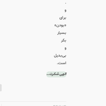
.
و
برای
«بودن»
بسیار
بکر
و
بی‌بدیل
است.
الهی شکرت…