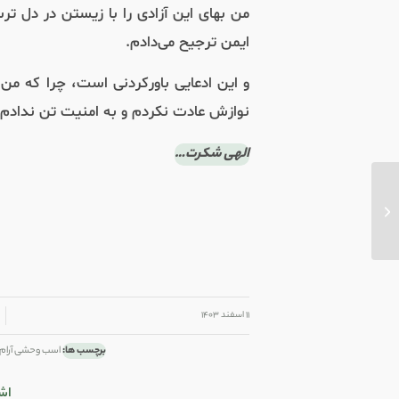
من بهای این آزادی را با زیستن در دل ترس
ایمن ترجیح می‌دادم.
و این ادعایی باورکردنی است، چرا که من 
نوازش عادت نکردم و به امنیت تن ندادم.
الهی شکرت…
پیشانیِ بلند دستِ کوتاه را جبران نمی‌کند
/
/
۱۱ اسفند ۱۴۰۳
برچسب ها:
اسب وحشی آرام
اش