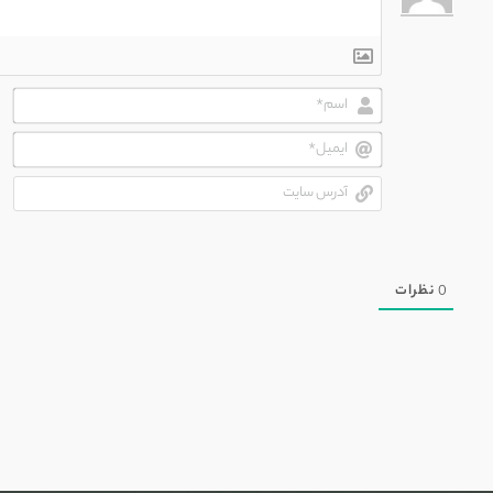
اسم
ایم
آدر
سای
0
نظرات