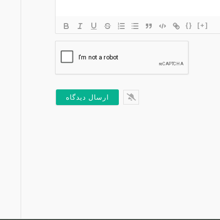
{}
[+]
*
یل*
س
ت