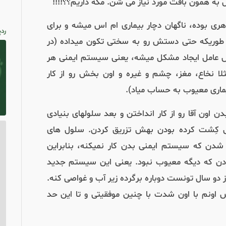
به همون بافت مورد نیاز می شن. مگه داریم؟؟!!!!
هری بوده، ناگهان دچار بیماری ام اس میشه و برای
ردپ
ه طوریکه حتی دستش رو به سختی تکون میداده
(
در
عامل ایجاد مشکل میشه، یعنی سیستم ایمنی هر
لا نخاع،‌ مغز، چشم و غیره و اون بخش رو از کار
یماری معیوب به حساب میاد
)
.
اون آقا رو از کار انداختن و بعد سلولهای بنیادی
ی کِشت کرده بودن بهش تزریق کردن. سلول های
شدن که سیستم ایمنی بدن کار نمیکنه، بنابراین
ردن که دیگه معیوب نبود. یعنی این سیستم جدید
 دو سال تونست دوباره برگرده زیر آب و غواصی کنه.
س اونم با اون شدت با چنین موفقیتی و تا این حد