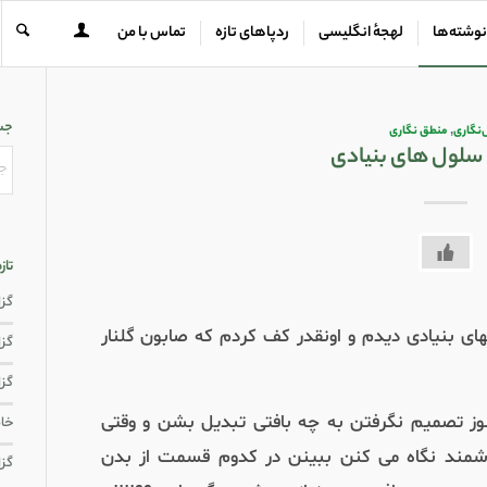
نوشته‌ها
لهجهٔ انگلیسی
ردپاهای تازه
تماس با من
جس
نگاری
,
منطق نگاری
سلول های بنیادی
تاز
گزار
ی بنیادی دیدم و اونقدر کف کردم که صابون گلنار
گزار
گزا
وز تصمیم نگرفتن به چه بافتی تبدیل بشن و وقتی
خاط
ند نگاه می کنن ببینن در کدوم قسمت از بدن
گزا