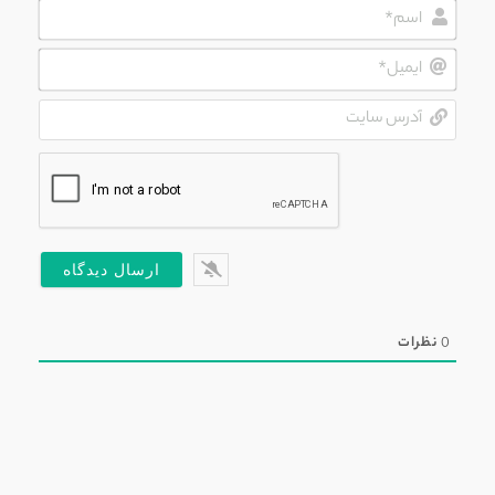
اسم*
ایمیل*
آدرس
سایت
0
نظرات