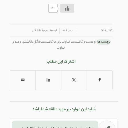
+2
/
/
۱۳ تیر ۱۴۰۱
۰ دیدگاه
توسط
مریم کاشانکی
برچسب ها:
او هست و کافیست
,
خداوند برای ما کافیست
,
صَدَّقَ بِالْحُسْنَىٰ
,
وعده ی
خداوند
اشتراک این مطلب
شاید این موارد نیز مورد علاقه شما باشد